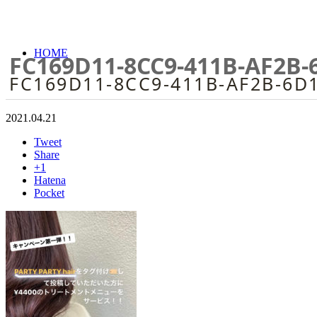
HOME
FC169D11-8CC9-411B-AF2B
FC169D11-8CC9-411B-AF2B-6D
2021.04.21
Tweet
Share
+1
Hatena
Pocket