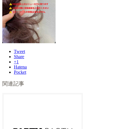
Tweet
Share
+1
Hatena
Pocket
関連記事