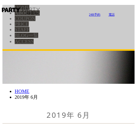
HOME
ABOUT US
24H予約
電話
COUPON
PRICE
STAFF
BLOG一覧
ACCESS
HOME
2019年 6月
2019年 6月