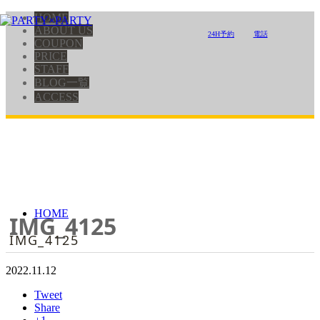
HOME
ABOUT US
24H予約
電話
COUPON
PRICE
STAFF
BLOG一覧
ACCESS
HOME
IMG_4125
IMG_4125
2022.11.12
Tweet
Share