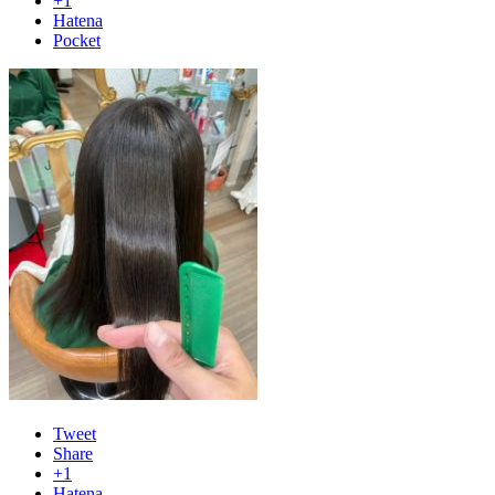
+1
Hatena
Pocket
Tweet
Share
+1
Hatena