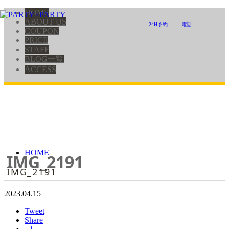
HOME
ABOUT US
24H予約
電話
COUPON
PRICE
STAFF
BLOG一覧
ACCESS
HOME
IMG_2191
IMG_2191
2023.04.15
Tweet
Share