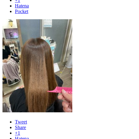
+1
Hatena
Pocket
Tweet
Share
+1
Hatena