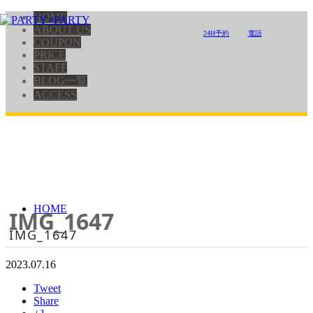
HOME
ABOUT US
24H予約
電話
COUPON
PRICE
STAFF
BLOG一覧
ACCESS
HOME
IMG_1647
IMG_1647
2023.07.16
Tweet
Share