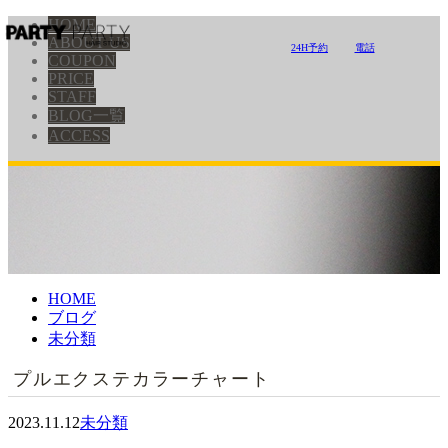
HOME
ABOUT US
24H予約
電話
COUPON
PRICE
STAFF
BLOG一覧
ACCESS
HOME
ブログ
未分類
プルエクステカラーチャート
2023.11.12
未分類