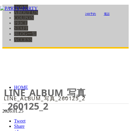
HOME
ABOUT US
24H予約
電話
COUPON
PRICE
STAFF
BLOG一覧
ACCESS
HOME
LINE_ALBUM_写真
LINE_ALBUM_写真_260125_2
_260125_2
2026.01.25
Tweet
Share