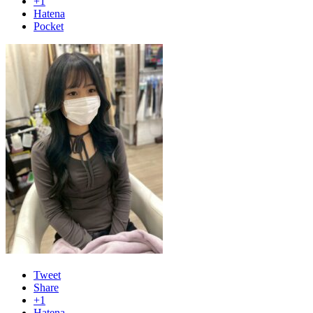
+1
Hatena
Pocket
Tweet
Share
+1
Hatena