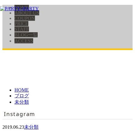
HOME
ABOUT US
COUPON
PRICE
STAFF
BLOG一覧
ACCESS
HOME
ブログ
未分類
Instagram
2019.06.23
未分類