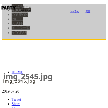
HOME
ABOUT US
24H予約
電話
COUPON
PRICE
STAFF
BLOG一覧
ACCESS
HOME
img_2545.jpg
img_2545.jpg
2019.07.20
Tweet
Share