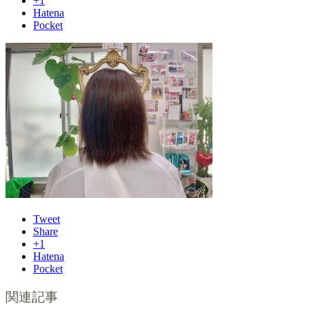
+1
Hatena
Pocket
Tweet
Share
+1
Hatena
Pocket
関連記事