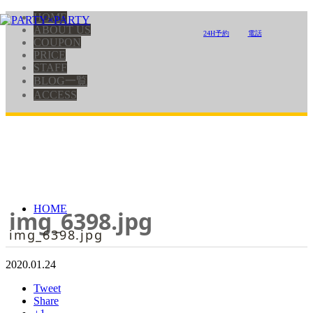
HOME
ABOUT US
24H予約
電話
COUPON
PRICE
STAFF
BLOG一覧
ACCESS
HOME
img_6398.jpg
img_6398.jpg
2020.01.24
Tweet
Share