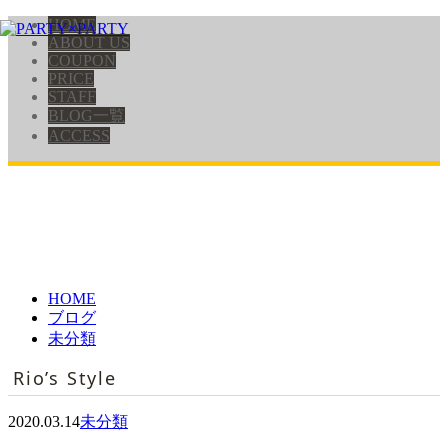
HOME
ABOUT US
COUPON
PRICE
STAFF
BLOG一覧
ACCESS
HOME
ブログ
未分類
Rio’s Style
2020.03.14
未分類