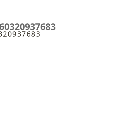
060320937683
320937683