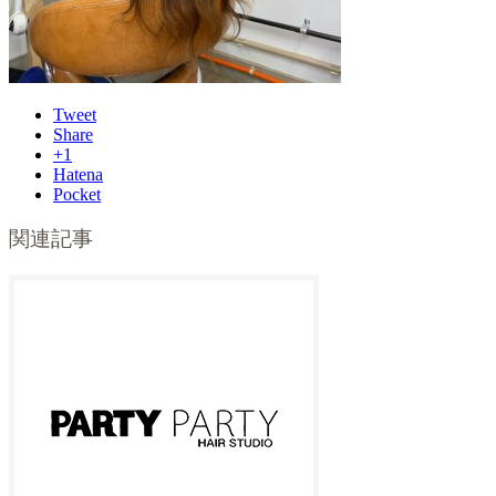
Tweet
Share
+1
Hatena
Pocket
関連記事