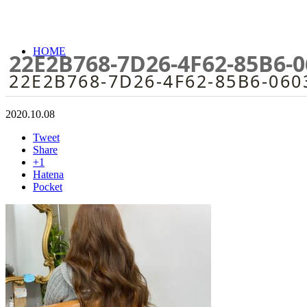
HOME
22E2B768-7D26-4F62-85B6-
22E2B768-7D26-4F62-85B6-060
2020.10.08
Tweet
Share
+1
Hatena
Pocket