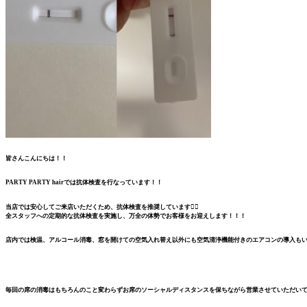
皆さんこんにちは！！
PARTY PARTY hairでは抗体検査を行なっています！！
当店では安心してご来店いただくため、抗体検査を推奨しています🙆‍♀️
全スタッフへの定期的な抗体検査を実施し、万全の体勢でお客様をお迎えします！！！
店内では検温、アルコール消毒、窓を開けての空気入れ替え以外にも空気清浄機能付きのエアコンの導入も
毎回の席の消毒はもちろんのこと変わらずお席のソーシャルディスタンスを保ちながら営業させていただいて