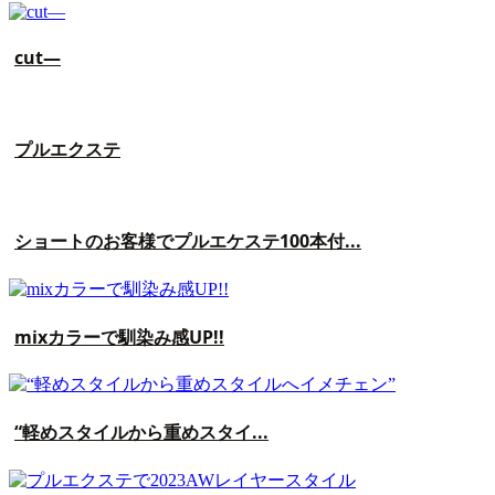
cut—
プルエクステ
ショートのお客様でプルエケステ100本付...
mixカラーで馴染み感UP!!
“軽めスタイルから重めスタイ...