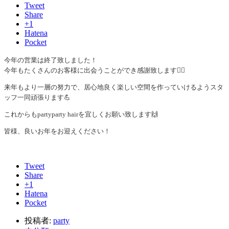
Tweet
Share
+1
Hatena
Pocket
今年の営業は終了致しました！
今年もたくさんのお客様に出会うことができ感謝致します🙇‍♀️
来年もより一層の努力で、居心地良く楽しい空間を作っていけるようスタ
ッフ一同頑張ります💪
これからもpartyparty hairを宜しくお願い致します🙌
皆様、良いお年をお迎えください！
Tweet
Share
+1
Hatena
Pocket
投稿者:
party