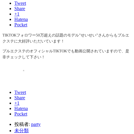
Tweet
Share
+1
Hatena
Pocket
TIKTOKフォロワー50万超えの話題のモデル”せいせい”さんからもプルエ
クステに大好評いただいています！
プルエクステのオフィシャルTIKTOKでも動画公開されていますので、是
非チェックして下さい！
Tweet
Share
+1
Hatena
Pocket
投稿者:
party
未分類