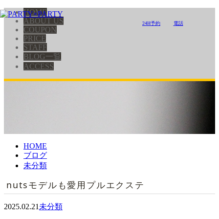
HOME
ABOUT US
24H予約
電話
COUPON
PRICE
STAFF
BLOG一覧
ACCESS
HOME
ブログ
未分類
nutsモデルも愛用プルエクステ
2025.02.21
未分類