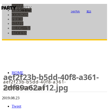
HOME
ABOUT US
24H予約
電話
COUPON
PRICE
STAFF
BLOG一覧
ACCESS
HOME
aef2f23b-b5dd-40f8-a361-
aef2f23b-b5dd-40f8-a361-
2df89a62af12.jpg
2df89a62af12.jpg
2019.08.23
Tweet