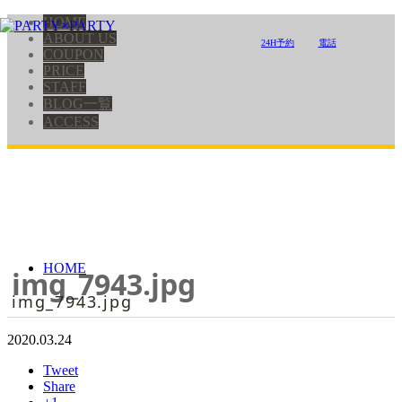
HOME
ABOUT US
24H予約
電話
COUPON
PRICE
STAFF
BLOG一覧
ACCESS
HOME
img_7943.jpg
img_7943.jpg
2020.03.24
Tweet
Share